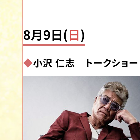
8月9日(
日
)
◆
小沢 仁志 トークショー
OS
Mi
ブラウザ
Go