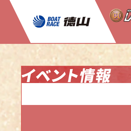
ムービー特集
イベント情報
開催告知CM
プレミアムGⅠレディースチャンピオン 過去
優勝戦VTR
オープニングセレモニー
ドリーム戦出場選手インタビュー