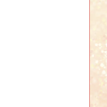
Mac
Mac OSX 15, 26
Safari (最新版)
Google Chrome(最新版)