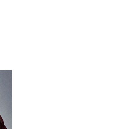
Windows
Windows 11
crosoft Edge(最新版)
ogle Chrome(最新版)