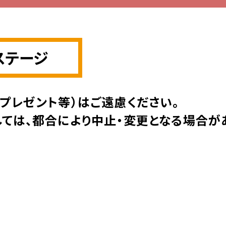
モーターピックアップ評価
レジャチャンサプリ
ステージ
モーターデータ
ニッカンPDF新聞
やプレゼント等）はご遠慮ください。
ニッカン直前予想
しては、都合により中止・変更となる場合が
モーター抽選結果・前検タイムランキング
出走表PDF・予想紙PDF
進入コース別選手成績
得点率ランキング