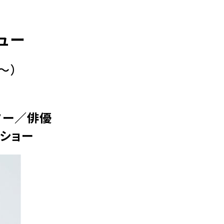
ュー
～）
ター／俳優
ショー