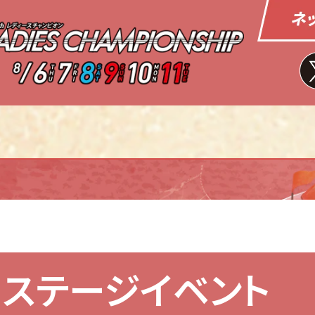
レース情報
出場予定選手一覧
ドリーム戦出場予定選手
レース展望
ステージイベント
パンフレットPDF
ピックアップレーサー記者コラム