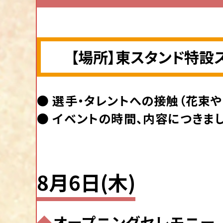
ドリーム戦VTR
ウィナーインタビュー
【場所】東スタンド特設
優勝戦出場選手インタビュー
優勝戦VTR
● 選手・タレントへの接触（花束
表彰セレモニー
● イベントの時間、内容につきま
8月6日(木)
◆
オープニングセレモニー