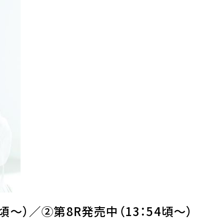
2頃～）／②第8R発売中（13：54頃～）