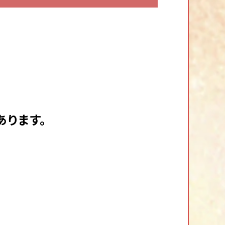
場外発売日程
TV放送日程
あります。