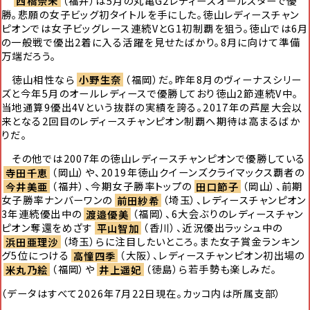
西橋奈未
（福井）は5月の丸亀G2レディースオールスターで優
勝。悲願の女子ビッグ初タイトルを手にした。徳山レディースチャン
ピオンでは女子ビッグレース連続VとG1初制覇を狙う。徳山では6月
の一般戦で優出2着に入る活躍を見せたばかり。8月に向けて準備
万端だろう。
徳山相性なら
小野生奈
（福岡）だ。昨年8月のヴィーナスシリー
ズと今年5月のオールレディースで優勝しており徳山2節連続V中。
当地通算9優出4Vという抜群の実績を誇る。2017年の芦屋大会以
来となる2回目のレディースチャンピオン制覇へ期待は高まるばか
りだ。
その他では2007年の徳山レディースチャンピオンで優勝している
寺田千恵
（岡山）や、2019年徳山クイーンズクライマックス覇者の
今井美亜
（福井）、今期女子勝率トップの
田口節子
（岡山）、前期
女子勝率ナンバーワンの
前田紗希
（埼玉）、レディースチャンピオン
3年連続優出中の
渡邉優美
（福岡）、6大会ぶりのレディースチャン
ピオン奪還をめざす
平山智加
（香川）、近況優出ラッシュ中の
浜田亜理沙
（埼玉）らに注目したいところ。また女子賞金ランキン
グ5位につける
高憧四季
（大阪）、レディースチャンピオン初出場の
米丸乃絵
（福岡）や
井上遥妃
（徳島）ら若手勢も楽しみだ。
（データはすべて2026年7月22日現在。カッコ内は所属支部）