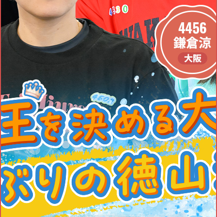
ウィナーインタビューに
初日 3R
を追加しました。
2026.08.06
ウィナーインタビューに
初日 2R
を追加しました。
2026.08.06
ウィナーインタビューに
初日 1R
を追加しました。
2026.08.06
ムービー特集に
オープニングセレモニー
、
ドリーム戦出場選手インタビュー
を追加し
ました。
2026.08.03
レース情報に
モーターピックアップ評価
を追加しました。
2026.07.28
ムービー特集に
開催告知CM
を追加しました。
2026.07.27
レース情報に
レース展望
を追加しました。
2026.07.17
インフォメーションに
イベント情報
を追加しました。
2026.07.15
レース情報に
パンフレットPDF
を追加しました。
2026.07.15
レース情報に
ピックアップレーサー記者コラム
を追加しました。
2026.07.06
ボートレース徳山 プレミアムG1第40回レディースチャンピオン 特設サイトを公開し
ました。