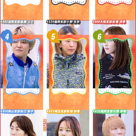
4502
滋賀支部
遠藤 エミ
4530
福岡支部
小野 生奈
5088
大阪支部
高憧 四季
4050
岡山支部
田口 節子
4845
埼玉支部
前田 紗希
4433
福岡支部
川野 芽唯