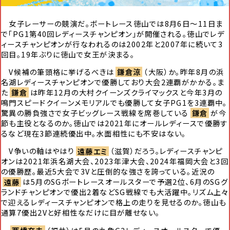
女子レーサーの競演だ。ボートレース徳山では8月6日～11日ま
で「PG1第40回レディースチャンピオン」が開催される。徳山でレデ
ィースチャンピオンが行なわれるのは2002年と2007年に続いて3
回目。19年ぶりに徳山で女王が決まる。
V候補の筆頭格に挙げるべきは
鎌倉涼
（大阪）か。昨年8月の浜
名湖レディースチャンピオンで優勝しており大会2連覇がかかる。ま
た
鎌倉
は昨年12月の大村クイーンズクライマックスと今年3月の
鳴門スピードクイーンメモリアルでも優勝して女子PG1を3連覇中。
驚異の勝負強さで女子ビッグレース戦線を席巻している
鎌倉
が今
節も主役となるのか。徳山では2021年にオールレディースで優勝す
るなど現在3節連続優出中。水面相性にも不安はない。
V争いの軸はやはり
遠藤エミ
（滋賀）だろう。レディースチャンピ
オンは2021年浜名湖大会、2023年津大会、2024年福岡大会と3回
の優勝歴。最近5大会で3Vと圧倒的な強さを誇っている。近況の
遠藤
は5月のSGボートレースオールスターで予選2位、6月のSGグ
ランドチャンピオンで優出2着などSG戦線でも大活躍中。リズム上々
で迎えるレディースチャンピオンで格上の走りを見せるのか。徳山も
通算7優出2Vと好相性なだけに目が離せない。