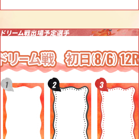
iOS
ライブ
OS
iOS17、18、26
ブラウザ
Safari(最新版)
ドリーム戦出場予定選手
リプレイ
上記のOSであっても、端末機種の特性や通信環境などによって正常にご利用
Android OSを搭載したケータイには対応しておりません。
展示リプレイ