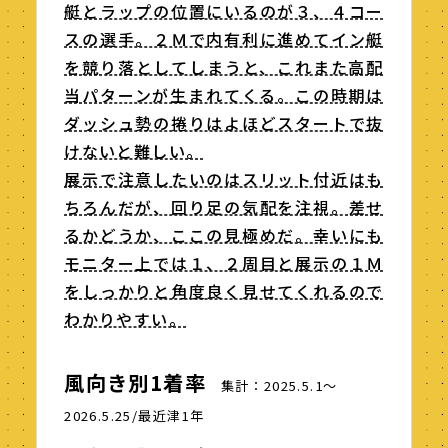
艇とラップの位置にいるのが３、４コー
スの選手。２Ｍで内有利に進めてイン艇
を競り落としてしまうと、これまた高配
当パターンが生まれてくる。この時期は
ダッシュ勢の捲りはよほどスタートで抜
けないと難しい。
展示で注意したいのはスリット付近はも
ちろんだが、回り足の気配を注視。差せ
るかどうか、ここの見極めだ。幸いにも
モニター上では１、２周目と展示の１Ｍ
をしっかりと角度良く見せてくれるので
わかりやすい。
風向き別1着率
集計：2025.5.1～
2026.5.25/最近津1年