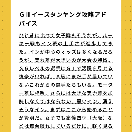
ＧⅢイースタンヤング攻略アド
バイス
ひと昔に比べて女子戦もそうだが、ルー
キー戦もイン戦の上手さが進歩してき
た。インが中心のオッズは多くなるだろ
うが、実力差が大きいのが大会の特徴。
ＳＧレベルの選手にＧⅠで活躍を見せる
強豪がいれば、Ａ級にまだ手が届いてい
ないこれからの選手たちもいる。モータ
ー差に枠番、さらには大きな実力差を加
味しなくてはならない。堅いイン、消え
そうなイン。まずはここから始めること
が賢明だ。女子でも高憧四季（大阪）な
どは舞台慣れしているだけに、軽く見る