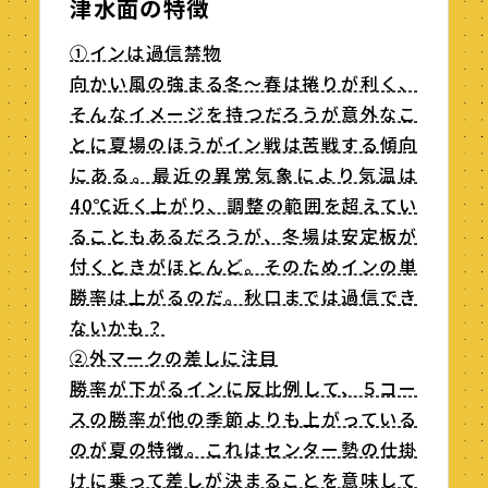
津水面の特徴
①インは過信禁物
向かい風の強まる冬～春は捲りが利く、
そんなイメージを持つだろうが意外なこ
とに夏場のほうがイン戦は苦戦する傾向
にある。最近の異常気象により気温は
40℃近く上がり、調整の範囲を超えてい
ることもあるだろうが、冬場は安定板が
付くときがほとんど。そのためインの単
勝率は上がるのだ。秋口までは過信でき
ないかも？
②外マークの差しに注目
勝率が下がるインに反比例して、５コー
スの勝率が他の季節よりも上がっている
のが夏の特徴。これはセンター勢の仕掛
けに乗って差しが決まることを意味して