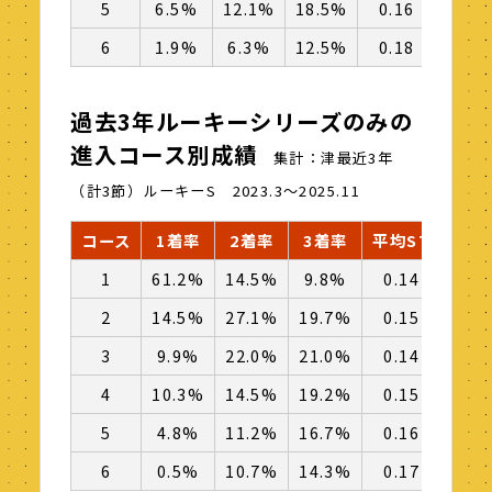
5
6.5%
12.1%
18.5%
0.16
─
6
1.9%
6.3%
12.5%
0.18
─
過去3年ルーキーシリーズのみの
進入コース別成績
集計：津最近3年
（計3節）ルーキーS 2023.3～2025.11
コース
1着率
2着率
3着率
平均ST
逃
1
61.2%
14.5%
9.8%
0.14
126
2
14.5%
27.1%
19.7%
0.15
─
3
9.9%
22.0%
21.0%
0.14
─
4
10.3%
14.5%
19.2%
0.15
─
5
4.8%
11.2%
16.7%
0.16
─
6
0.5%
10.7%
14.3%
0.17
─