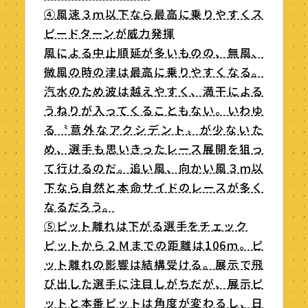
④風速３ｍ以下なら最高に乗りやすくス
ピードターンが威力発揮
風による中止順延が多いものの、無風、
微風の時の津は最高に乗りやすくなる。
汽水のため波は越えやすく、満干による
うねりが入ってくることもない。いわゆ
る〝意外なアクシデント〟が少ないた
め、選手も思いきったレース展開を狙っ
て行けるのだ。追い風、向かい風３ｍ以
下なら自然と本命サイドのレースが多く
なるだろう。
⑤ピット離れは下がる選手をチェック
ピットから２Ｍまでの距離は106ｍ。ピ
ット離れの影響は結構受ける。展示で飛
び出した選手に注目しがちだが、展示ピ
ットと本番ピットは角度が変わるし、日