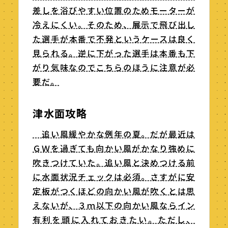
差しを浴びやすい位置のためモーターが
冷えにくい。そのため、展示で飛び出し
た選手が本番で不発というケースは良く
見られる。逆に下がった選手は本番も下
がり気味なのでこちらのほうに注意が必
要だ。
津水面攻略
追い風緩やかな例年の夏。だが最近は
ＧＷを過ぎても向かい風がかなり強めに
吹きつけていた。追い風と決めつける前
に水面状況チェックは必須。さすがに安
定板がつくほどの向かい風が吹くとは思
えないが、３ｍ以下の向かい風ならイン
有利を頭に入れておきたい。ただし、