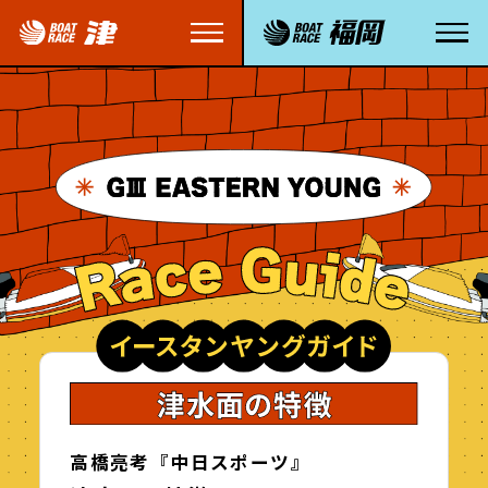
高橋亮考『中日スポーツ』