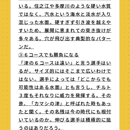
いる。住之江や多摩川のような硬い水質
ではなく、汽水という海水と淡水が入り
混じった水面。硬すぎず引き波を越えや
すいため、展開に恵まれての突き抜けが
多々ある。穴が飛び出す典型的なパター
ンだ。
③６コースでも勝負になる
「津の６コースは遠い」と言う選手はい
るが、サイズ的にはそこまで広いわけで
はない。選手によっては「どこからでも
可能性はある水面」とも言うし、チルト
３度もそれなりに威力を発揮する。その
昔、「カマシの津」と呼ばれた時もあっ
たと聞く。その名残は今の時代にも根付
いているのか。伸びる選手は積極的に狙
うのはありだろう。