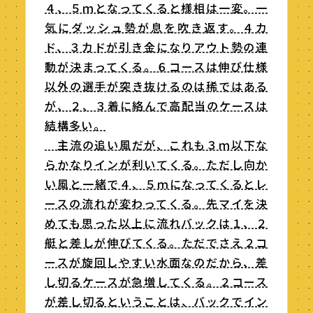
４、５ｍとなってくると様相は一変。一
気にダッシュ勢が息を吹き返す。４カ
ド、３カドが引き金になりアウト勢の連
動が決まってくる。６コースは伸び仕様
以外の選手が突き抜けるのは稀ではある
が、２、３着に絡んで高配当のケースは
結構多い。
主流の追い風だが、これも３ｍ以下な
らかなりインが利いてくる。ただし向か
い風と一緒で４、５ｍになってくるとレ
ースの流れが変わってくる。先マイを決
めても思った以上に流れバックは１、２
艇と差しが伸びてくる。ただでさえ２コ
ースが旋回しやすい水面なのだから、差
し切るケースが急増してくる。２コース
が差し切るということは、バックでイン